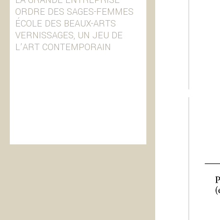
LA GRANDE ENTREPRISE
ORDRE DES SAGES-FEMMES
ÉCOLE DES BEAUX-ARTS
VERNISSAGES, UN JEU DE
L’ART CONTEMPORAIN
© design M. M. Marbach 2026